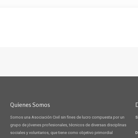
Quienes Somos
Somos una Asociación Civil sin fines de lucro compuesta por un
S
grupo de jóvenes profesionales, técnicos de diversas disciplinas
sociales y voluntarios, que tiene como objetivo primordial
D